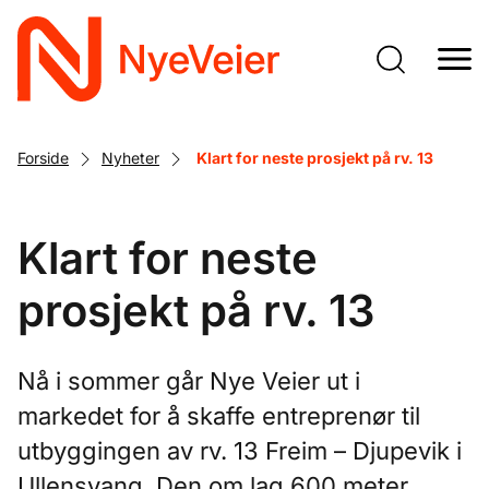
Gå
til
hovedinnhold
Forside
Nyheter
Klart for neste prosjekt på rv. 13
Klart for neste
prosjekt på rv. 13
Nå i sommer går Nye Veier ut i
markedet for å skaffe entreprenør til
utbyggingen av rv. 13 Freim – Djupevik i
Ullensvang. Den om lag 600 meter