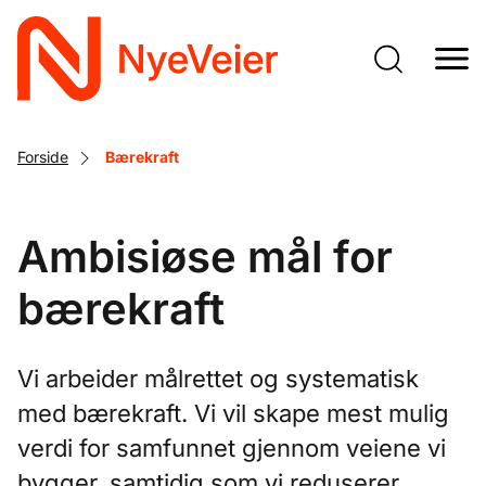
Gå
til
hovedinnhold
Forside
Bærekraft
Ambisiøse mål for
bærekraft
Vi arbeider målrettet og systematisk
med bærekraft. Vi vil skape mest mulig
verdi for samfunnet gjennom veiene vi
bygger, samtidig som vi reduserer