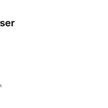
ser
m