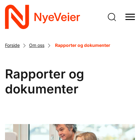
Gå
til
hovedinnhold
Forside
Om oss
Rapporter og dokumenter
Rapporter og
dokumenter