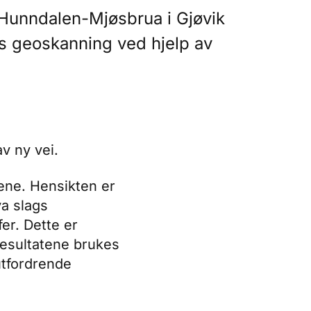
n Hunndalen-Mjøsbrua i Gjøvik
 geoskanning ved hjelp av
av ny vei.
ene. Hensikten er
a slags
er. Dette er
resultatene brukes
utfordrende