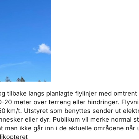
og tilbake langs planlagte flylinjer med omtren
-20 meter over terreng eller hindringer. Flyvni
0-50 km/t. Utstyret som benyttes sender ut ele
nesker eller dyr. Publikum vil merke normal st
t man ikke går inn i de aktuelle områdene når
elikopteret