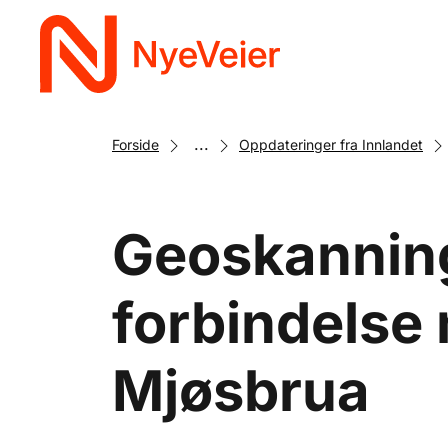
Gå
til
hovedinnhold
...
Forside
Oppdateringer fra Innlandet
Geoskanning
forbindelse 
Mjøsbrua