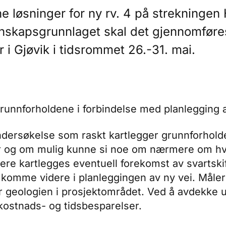
e løsninger for ny rv. 4 på strekninge
skapsgrunnlaget skal det gjennomføres
 i Gjøvik i tidsrommet 26.-31. mai.
grunnforholdene i forbindelse med planlegging 
dersøkelse som raskt kartlegger grunnforhold
er og om mulig kunne si noe om nærmere om hv
ere kartlegges eventuell forekomst av svartskif
 komme videre i planleggingen av ny vei. Måle
er geologien i prosjektområdet. Ved å avdekke 
il kostnads- og tidsbesparelser.