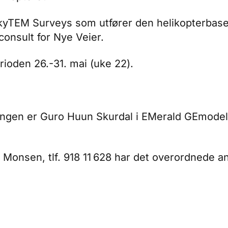
kyTEM Surveys som utfører den helikopterbase
consult for Nye Veier.
ioden 26.-31. mai (uke 22).
ingen er Guro Huun Skurdal i EMerald GEmodelin
 Monsen, tlf. 918 11 628 har det overordnede an