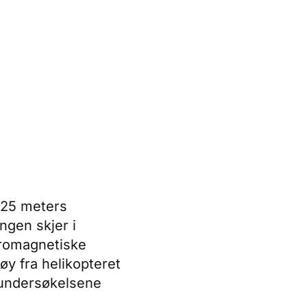
t 25 meters
ngen skjer i
ktromagnetiske
øy fra helikopteret
 undersøkelsene