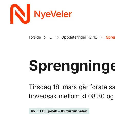
Gå
til
hovedinnhold
...
Forside
Oppdateringer Rv. 13
Spre
Sprengninge
Tirsdag 18. mars går første s
hovedsak mellom kl 08.30 og 
Rv. 13 Djupevik – Kviturtunnelen