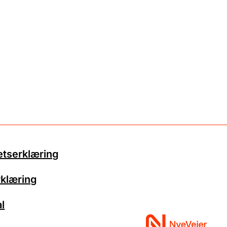
etserklæring
klæring
l