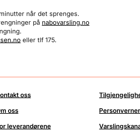
0 minutter når det sprenges.
rengninger på
nabovarsling.no
engning.
sen.no
eller tlf 175.
ontakt oss
Tilgjengeligh
m oss
Personverner
or leverandørene
Varslingskana