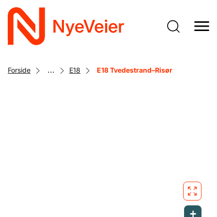
Gå
til
hovedinnhold
...
Forside
E18
E18 Tvedestrand–Risør
+