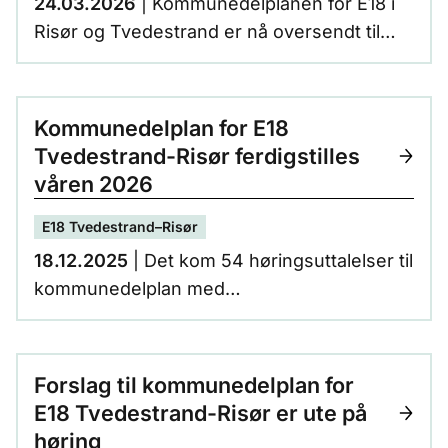
24.03.2026
| Kommunedelplanen for E18 i
Risør og Tvedestrand er nå oversendt til
kommunene for sluttbehandling.
Planarbeidet bygger på forutsetningen om
E18 som nasjonal hovedvei med fire felt og
Kommunedelplan for E18
fartsgrense 100 km/t. Planområdet strekker
Tvedestrand-Risør ferdigstilles
seg fra Rødmyr i Tvedestrand til Akland i
våren 2026
Risør, en strekning på om lag 15 kilometer.
E18 Tvedestrand–Risør
18.12.2025
| Det kom 54 høringsuttalelser til
kommunedelplan med
konsekvensutredning for E18 Tvedestrand-
Risør. Temaene for innspillene omhandler
miljø og naturmangfold, samfunn og
Forslag til kommunedelplan for
nærmiljø, trafikk og sikkerhet, samt plan og
E18 Tvedestrand-Risør er ute på
gjennomføring.
høring