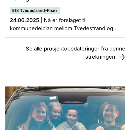
E18 Tvedestrand–Risør
24.06.2025
| Nå er forslaget til
kommunedelplan mellom Tvedestrand og
Risør ute på høring. Fristen for å gi innspill
er 10.oktober, 2025.
Se alle prosjektoppdateringer fra denne
strekningen