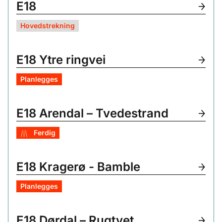
E18
Hovedstrekning
E18 Ytre ringvei
Planlegges
E18 Arendal – Tvedestrand
Ferdig
E18 Kragerø - Bamble
Planlegges
E18 Dørdal – Rugtvet