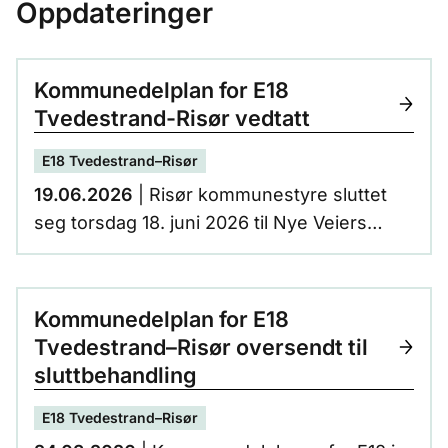
Oppdateringer
Kommunedelplan for E18
Tvedestrand-Risør vedtatt
E18 Tvedestrand–Risør
19.06.2026
| Risør kommunestyre sluttet
seg torsdag 18. juni 2026 til Nye Veiers
kommunedelplan for E18 Tvedestrand-
Risør. Med det er planen komplett, da
Tvedestrand kommune ga sin tilslutning til
Kommunedelplan for E18
planen onsdag 13.mai, 2026.
Tvedestrand–Risør oversendt til
sluttbehandling
E18 Tvedestrand–Risør