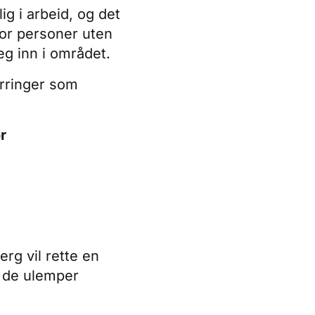
g i arbeid, og det
for personer uten
eg inn i området.
erringer som
r
rg vil rette en
r de ulemper