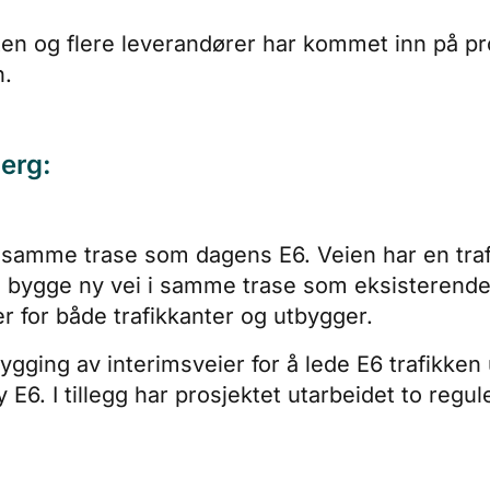
ten og flere leverandører har kommet inn på pro
n.
erg:
 i samme trase som dagens E6. Veien har en tr
al bygge ny vei i samme trase som eksisterend
er for både trafikkanter og utbygger.
bygging av interimsveier for å lede E6 trafikken
6. I tillegg har prosjektet utarbeidet to regu