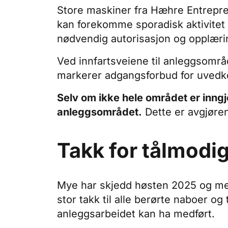
Store maskiner fra Hæhre Entrepren
kan forekomme sporadisk aktivitet 
nødvendig autorisasjon og opplærin
Ved innfartsveiene til anleggsområd
markerer adgangsforbud for uve
Selv om ikke hele området er inngje
anleggsområdet.
Dette er avgjørend
Takk for tålmodig
Mye har skjedd høsten 2025 og mer 
stor takk til alle berørte naboer og
anleggsarbeidet kan ha medført.