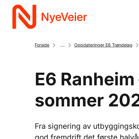
Gå
til
hovedinnhold
...
Forside
Oppdateringer E6 Trøndelag
E6 Ranheim 
sommer 2025
Fra signering av utbyggingsk
god fremdrift det første halvå