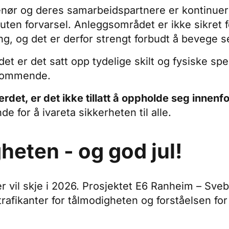
ør og deres samarbeidspartnere er kontinuerli
uten forvarsel. Anleggsområdet er ikke sikret 
g, og det er derfor strengt forbudt å bevege s
et er det satt opp tydelige skilt og fysiske sp
dkommende.
rdet, er det ikke tillatt å oppholde seg innenfo
e for å ivareta sikkerheten til alle.
heten - og god jul!
vil skje i 2026. Prosjektet E6 Ranheim – Svebe
 trafikanter for tålmodigheten og forståelsen fo