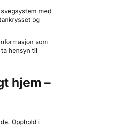
rimsvegsystem med
itankrysset og
å informasjon som
 ta hensyn til
gt hjem –
de. Opphold i