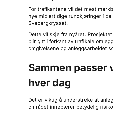
For trafikantene vil det mest mer
nye midlertidige rundkjøringer i d
Svebergkrysset.
Dette vil skje fra nyåret. Prosjekt
blir gitt i forkant av trafikale omle
omgivelsene og anleggsarbeidet s
Sammen passer vi
hver dag
Det er viktig å understreke at an
området innebærer betydelig risiko, 