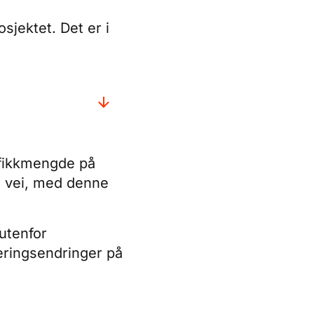
sjektet. Det er i
afikkmengde på
e vei, med denne
 utenfor
leringsendringer på