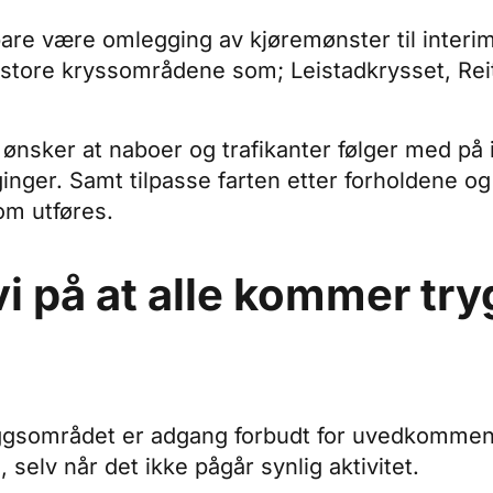
kbare være omlegging av kjøremønster til inte
e store kryssområdene som; Leistadkrysset, Re
et ønsker at naboer og trafikanter følger med p
gginger. Samt tilpasse farten etter forholdene og
om utføres.
 på at alle kommer try
leggsområdet er adgang forbudt for uvedkommen
selv når det ikke pågår synlig aktivitet.