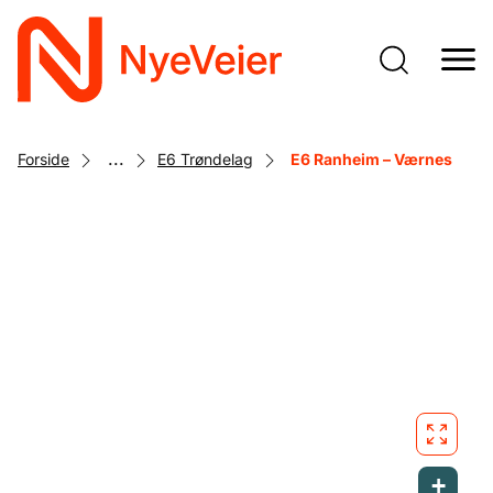
Gå
til
hovedinnhold
...
Forside
E6 Trøndelag
E6 Ranheim – Værnes
+