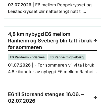
03.07.2026
| E6 mellom Reppekrysset og
Leistadkrysset blir nattestengt natt til
onsdag 8. juli fordi vi forbereder til å legge
om trafikken til nytt kjøremøsnter som tar i
bruk nybygd vei og nytt løp av
4,8 km nybygd E6 mellom
Væretunnelen.
Ranheim og Sveberg blir tatt i bruk
før sommeren
E6 Ranheim – Værnes
E6 Ranheim-Sveberg
01.07.2026
| - Før sommeren vil vi ta i bruk
4,8 kilometer av nybygd E6 mellom Ranheim
og Sveberg, sier prosjektleder Frode
Austgulen i Nye Veier. - På mange måter er
vi nå på et skille i prosjektet, der mer og
E6 til Storsand stenges 16.06. –
mer av den nye veien blir tatt i bruk.
02.07.2026