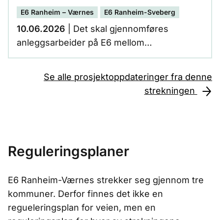
E6 Ranheim – Værnes
E6 Ranheim-Sveberg
10.06.2026
| Det skal gjennomføres
anleggsarbeider på E6 mellom
Reitankrysset og FV 950 Storsand. Vegen
må derfor stenges i anleggsperioden.
Se alle prosjektoppdateringer fra denne
Alternative kjøreruter til Storsand er fra E6
strekningen
Leistadkrysset til FV 950 og E6
Hommelvikkrysset til FV 950.
Stengeperioden er 16.06. kl. 20:00 til 02.07.
kl. 06:00.
Reguleringsplaner
E6 Ranheim-Værnes strekker seg gjennom tre
kommuner. Derfor finnes det ikke en
regueleringsplan for veien, men en