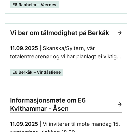
E6 Ranheim – Værnes
onsdag, torsdag, fredag og lørdag stenges
E6 i sørgående retning
Vi ber om tålmodighet på Berkåk
11.09.2025
| Skanska/Syltern, vår
totalentreprenør og vi har planlagt ei viktig
helg. Denne helga blir en del støy, og vi
E6 Berkåk – Vindåsliene
skjønner at det kan være til bry.
Informasjonsmøte om E6
Kvithammar - Åsen
11.09.2025
| Vi inviterer til møte mandag 15.