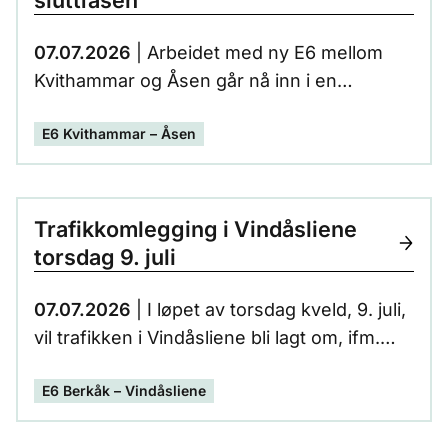
sluttfasen
07.07.2026
| Arbeidet med ny E6 mellom
Kvithammar og Åsen går nå inn i en
avsluttende fase.
E6 Kvithammar – Åsen
Trafikkomlegging i Vindåsliene
torsdag 9. juli
07.07.2026
| I løpet av torsdag kveld, 9. juli,
vil trafikken i Vindåsliene bli lagt om, ifm.
byggingen av ny E6 Berkåk-Vindåsliene.
E6 Berkåk – Vindåsliene