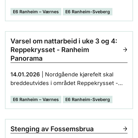
fortsetter i uke 5. E6 må stenges for at
E6 Ranheim – Værnes
E6 Ranheim-Sveberg
arbeidene skal kunne utføres. Arbeidene
må utføres nattestid, og det vil foregå
støyende aktiviteter i forbindelse med
inntransport og utlegging av pukk.
Varsel om nattarbeid i uke 3 og 4:
Reppekrysset - Ranheim
Panorama
14.01.2026
| Nordgående kjørefelt skal
breddeutvides i området Reppekrysset -
Ranheim Panorama. E6 må stenges for at
E6 Ranheim – Værnes
E6 Ranheim-Sveberg
arbeidene skal kunne utføres. Arbeidene
må utføres nattestid, og det vil foregå
støyende aktiviteter.
Stenging av Fossemsbrua