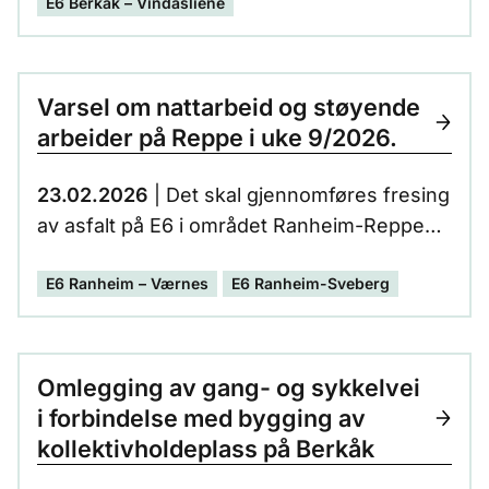
E6 Berkåk – Vindåsliene
flere av de største konstruksjonene er på
plass.
Varsel om nattarbeid og støyende
arbeider på Reppe i uke 9/2026.
23.02.2026
| Det skal gjennomføres fresing
av asfalt på E6 i området Ranheim-Reppe
natt til tirsdag 24.02 kl. 22.00 - 06.00.
E6 Ranheim – Værnes
E6 Ranheim-Sveberg
Omlegging av gang- og sykkelvei
i forbindelse med bygging av
kollektivholdeplass på Berkåk