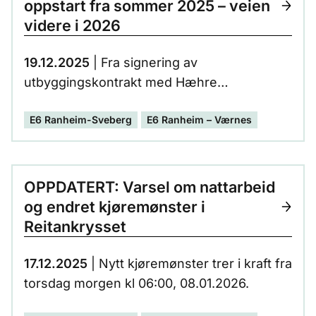
oppstart fra sommer 2025 – veien
videre i 2026
19.12.2025
| Fra signering av
utbyggingskontrakt med Hæhre
entreprenør i juni 2025, har det vært en
E6 Ranheim-Sveberg
E6 Ranheim – Værnes
jevn og god fremdrift det første halvåret.
OPPDATERT: Varsel om nattarbeid
og endret kjøremønster i
Reitankrysset
17.12.2025
| Nytt kjøremønster trer i kraft fra
torsdag morgen kl 06:00, 08.01.2026.