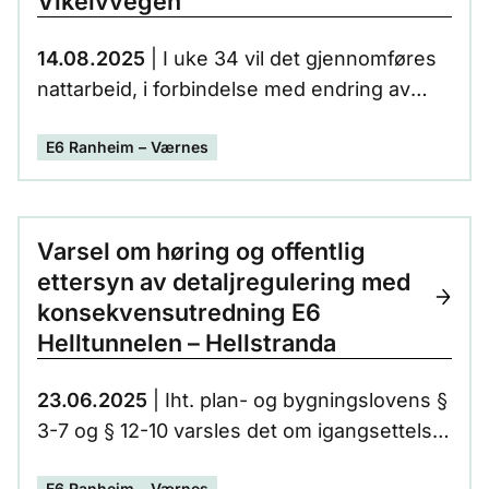
Vikelvvegen
14.08.2025
| I uke 34 vil det gjennomføres
nattarbeid, i forbindelse med endring av
kjøremønster på E6. I en strekning på ca
E6 Ranheim – Værnes
750 m skal veien øst for Vikelvvegen legges
inn mot fjellskjæringen. Endringene i
kjøremønster må gjennomføres for å gi
plass for videre arbeider på E6 i dette
Varsel om høring og offentlig
området.
ettersyn av detaljregulering med
konsekvensutredning E6
Helltunnelen – Hellstranda
23.06.2025
| Iht. plan- og bygningslovens §
3-7 og § 12-10 varsles det om igangsettelse
av høring og offentlig ettersyn av
E6 Ranheim – Værnes