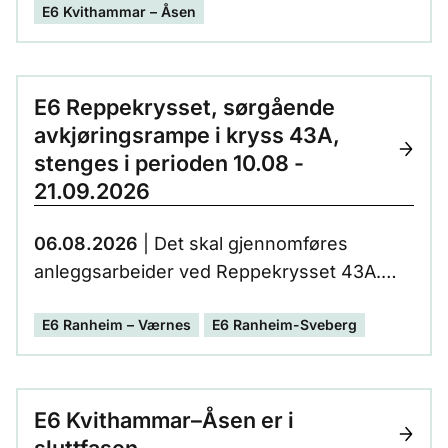
E6 Kvithammar – Åsen
Skatvalskrysset. Dette prosjektet er en del
av E6-prosjektet Kvithammar-Åsen og
inngår som et rekkefølgekrav i
reguleringsplanen for prosjektet.
E6 Reppekrysset, sørgående
avkjøringsrampe i kryss 43A,
stenges i perioden 10.08 -
21.09.2026
06.08.2026
| Det skal gjennomføres
anleggsarbeider ved Reppekrysset 43A.
Sørgående avkjøringsrampe stenges i
E6 Ranheim – Værnes
E6 Ranheim-Sveberg
perioden 10.08 - 21.09.2026.
E6 Kvithammar–Åsen er i