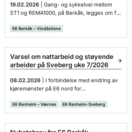
19.02.2026
| Gang- og sykkelvei mellom
ST1 og REMA1000, på Berkåk, legges om fra
førstkommende mandag 23.02.2026.
E6 Berkåk – Vindåsliene
Varsel om nattarbeid og støyende
arbeider på Sveberg uke 7/2026
08.02.2026
| I forbindelse med endring av
kjøremønster på E6 nord for
Svebergkrysset, vil E6 være stengt og det
E6 Ranheim – Værnes
E6 Ranheim-Sveberg
vil pågå nattarbeider i uke 7, 9.-12. februar.