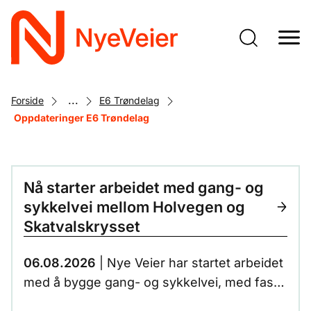
Gå
til
hovedinnhold
...
Forside
E6 Trøndelag
Oppdateringer E6 Trøndelag
Nå starter arbeidet med gang- og
sykkelvei mellom Holvegen og
Skatvalskrysset
06.08.2026
| Nye Veier har startet arbeidet
med å bygge gang- og sykkelvei, med fast
dekke og belysning, fra Holvegen til