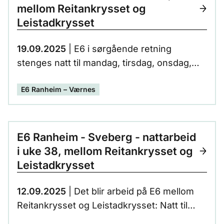
nordover.
mellom Reitankrysset og
Leistadkrysset
19.09.2025
| E6 i sørgående retning
stenges natt til mandag, tirsdag, onsdag,
torsdag, fredag og lørdag. E6 i nordgående
E6 Ranheim – Værnes
retning stenges natt til torsdag.
E6 Ranheim - Sveberg - nattarbeid
i uke 38, mellom Reitankrysset og
Leistadkrysset
12.09.2025
| Det blir arbeid på E6 mellom
Reitankrysset og Leistadkrysset: Natt til
tirsdag stenges E6 i begge retninger Natt til