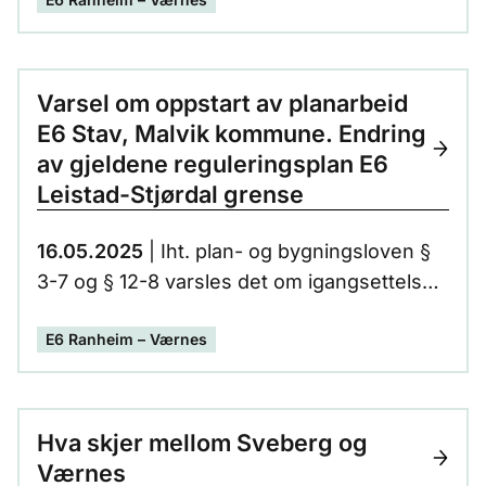
detaljreguleringsplan E6 Helltunnelen –
Hellstranda, endring (planID: 5036).
Varsel om oppstart av planarbeid
E6 Stav, Malvik kommune. Endring
av gjeldene reguleringsplan E6
Leistad-Stjørdal grense
16.05.2025
| Iht. plan- og bygningsloven §
3-7 og § 12-8 varsles det om igangsettelse
av arbeid med endringer av reguleringsplan
E6 Ranheim – Værnes
for ny E6 mellom Leistad og Stjørdal grense,
Malvik kommune (PlanID-201803).
Hva skjer mellom Sveberg og
Værnes