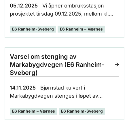
05.12.2025
| Vi åpner ombruksstasjon i
prosjektet tirsdag 09.12.2025, mellom kl.
16.00 og 18.00. Her vil du finne både nytt og
E6 Ranheim-Sveberg
E6 Ranheim – Værnes
brukt materiell som kan hentes
kostnadsfritt.
Varsel om stenging av
Markabygdvegen (E6 Ranheim-
Sveberg)
14.11.2025
| Bjørnstad kulvert i
Markabygdvegen stenges i løpet av
mandag 17.11.25. Kulverten vil være stengt
E6 Ranheim – Værnes
E6 Ranheim-Sveberg
for all trafikk pga. anleggsarbeider.