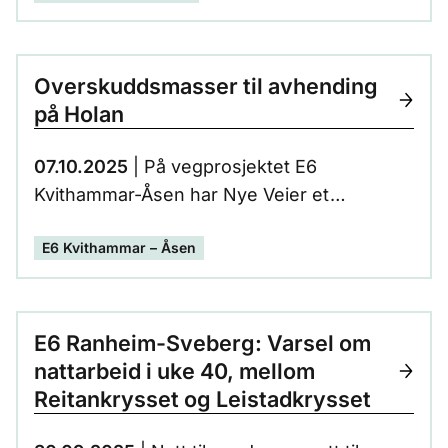
Overskuddsmasser til avhending
på Holan
07.10.2025
| På vegprosjektet E6
Kvithammar-Åsen har Nye Veier et
overskudd av sprengstein. Den befinner
E6 Kvithammar – Åsen
seg på Holan i Stjørdal kommune, og søkes
avhendet på en måte som kan gi økt
samfunnsnytte.
E6 Ranheim-Sveberg: Varsel om
nattarbeid i uke 40, mellom
Reitankrysset og Leistadkrysset