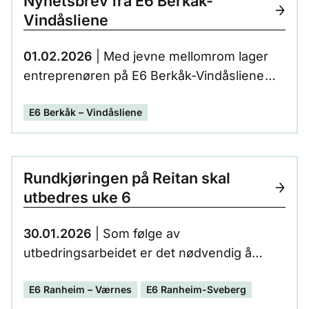
Nyhetsbrev fra E6 Berkåk-
Vindåsliene
01.02.2026
| Med jevne mellomrom lager
entreprenøren på E6 Berkåk-Vindåsliene
nyhetsbrev som distribueres til naboer
E6 Berkåk – Vindåsliene
langs veilinja. Her kan du lese nyhetsbrev 1
for 2026.
Rundkjøringen på Reitan skal
utbedres uke 6
30.01.2026
| Som følge av
utbedringsarbeidet er det nødvendig å
stenge E6 mellom kl 20:00-06:00 natt til
E6 Ranheim – Værnes
E6 Ranheim-Sveberg
tirsdag, onsdag og torsdag i uke 6.