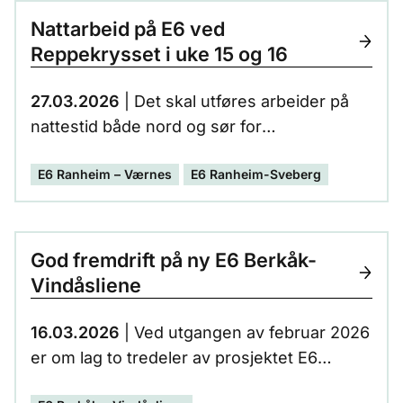
Nattarbeid på E6 ved
Reppekrysset i uke 15 og 16
27.03.2026
| Det skal utføres arbeider på
nattestid både nord og sør for
Reppekrysset. Det vil bl.a være
E6 Ranheim – Værnes
E6 Ranheim-Sveberg
komprimering av pukk, fresing av asfalt, og
legging av ny asfalt. Arbeidene vil oppleves
som støyende.
God fremdrift på ny E6 Berkåk-
Vindåsliene
16.03.2026
| Ved utgangen av februar 2026
er om lag to tredeler av prosjektet E6
mellom Berkåk og Vindåsliene er ferdig, og