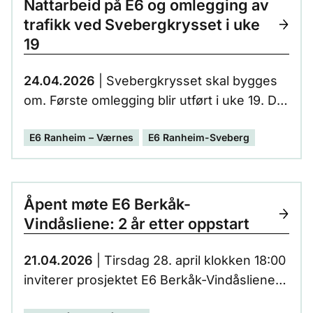
Nattarbeid på E6 og omlegging av
trafikk ved Svebergkrysset i uke
19
24.04.2026
| Svebergkrysset skal bygges
om. Første omlegging blir utført i uke 19. Da
skal sørgående avkjøringsrampe fra E6 til
E6 Ranheim – Værnes
E6 Ranheim-Sveberg
Sveberg flyttes ut fra krysset. Dette gjør det
mulig å fortsette med bygging av ny bru for
gang- og sykkelveg.
Åpent møte E6 Berkåk-
Vindåsliene: 2 år etter oppstart
21.04.2026
| Tirsdag 28. april klokken 18:00
inviterer prosjektet E6 Berkåk-Vindåsliene til
åpent møte i Kultursalen, Rennebuhallen.