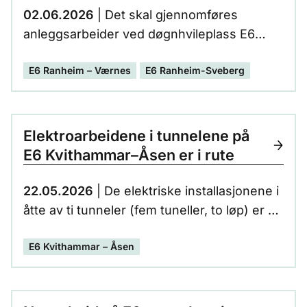
02.06.2026
| Det skal gjennomføres
anleggsarbeider ved døgnhvileplass E6
Stav nordgående. Området for
E6 Ranheim – Værnes
E6 Ranheim-Sveberg
døgnhvileplassen må derfor stenges
02.06.2026. I anleggsperioden flyttes
tilbudet midlertidig til E6 Stav sørgående.
Forventet stengeperiode er 6-7 måneder.
Elektroarbeidene i tunnelene på
E6 Kvithammar–Åsen er i rute
22.05.2026
| De elektriske installasjonene i
åtte av ti tunneler (fem tuneller, to løp) er nå
i hovedsak ferdig installert, og prosjektet
E6 Kvithammar – Åsen
går inn i en viktig fase med slutt-testing av
de tekniske systemene.