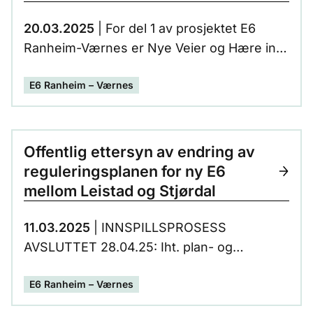
20.03.2025
| For del 1 av prosjektet E6
Ranheim-Værnes er Nye Veier og Hære inn
i en god samhandlingsperiode. Men det er
E6 Ranheim – Værnes
også mye aktivitet på strekningen Sveberg-
Værnes.
Offentlig ettersyn av endring av
reguleringsplanen for ny E6
mellom Leistad og Stjørdal
11.03.2025
| INNSPILLSPROSESS
AVSLUTTET 28.04.25: Iht. plan- og
bygningsloven § 3-7 og § 12-10 lå forslag til
E6 Ranheim – Værnes
endringer av regulerings-plan for ny E6
mellom Leistad og Stjørdal grense, Malvik