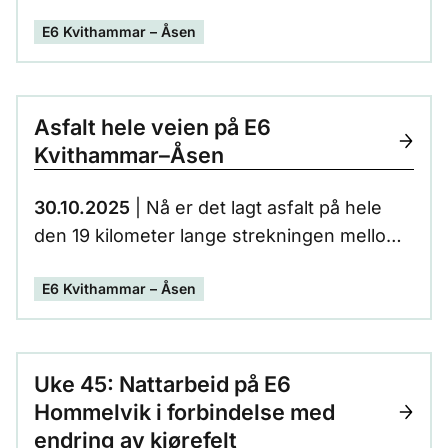
Vassmarka, på E6 Kvithammar-Åsen. Dette
E6 Kvithammar – Åsen
skjer i forbindelse med at Statens vegvesen
samtidig åpner ny midlertidig E6 forbi
Nesvatnet.
Asfalt hele veien på E6
Kvithammar–Åsen
30.10.2025
| Nå er det lagt asfalt på hele
den 19 kilometer lange strekningen mellom
Kvithammar og Åsen. Dette markerer en
E6 Kvithammar – Åsen
viktig milepæl i utbyggingen av den nye E6-
strekningen i Trøndelag.
Uke 45: Nattarbeid på E6
Hommelvik i forbindelse med
endring av kjørefelt