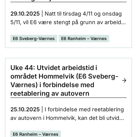
29.10.2025
| Natt til tirsdag 4/11 og onsdag
5/11, vil E6 være stengt på grunn av arbeid
med tilbakeføring av ekstra kjørefelt på E6
E6 Sveberg-Værnes
E6 Ranheim – Værnes
mellom Stavsjøfjelltunnelen og
Helltunnelen.
Uke 44: Utvidet arbeidstid i
området Hommelvik (E6 Sveberg-
Værnes) i forbindelse med
reetablering av autovern
25.10.2025
| I forbindelse med reetablering
av autovern i Hommelvik, kan det bli utvidet
arbeidstid i uke 44.
E6 Ranheim – Værnes