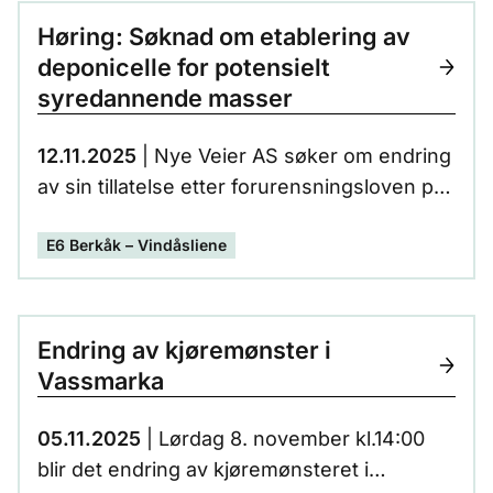
Høring: Søknad om etablering av
deponicelle for potensielt
syredannende masser
12.11.2025
| Nye Veier AS søker om endring
av sin tillatelse etter forurensningsloven på
lokalitet BAA12 ved Bjørset i Midtre Gauldal
E6 Berkåk – Vindåsliene
kommune.
Endring av kjøremønster i
Vassmarka
05.11.2025
| Lørdag 8. november kl.14:00
blir det endring av kjøremønsteret i