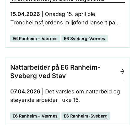
15.04.2026
| Onsdag 15. april ble
Trondheimsfjordens miljøfond lansert på
Hellstranda i Stjørdal. Samtidig inngikk
E6 Ranheim – Værnes
E6 Sveberg-Værnes
fylkeskommunen avtale med Nye Veier AS
om et bidrag på 22 millioner kroner til
fondet.
Nattarbeider på E6 Ranheim-
Sveberg ved Stav
07.04.2026
| Det varsles om nattarbeid og
støyende arbeider i uke 16.
E6 Ranheim – Værnes
E6 Ranheim-Sveberg