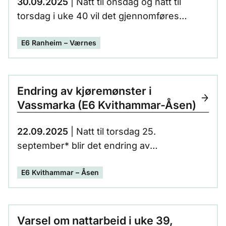
30.09.2025
| Natt til onsdag og natt til
torsdag i uke 40 vil det gjennomføres
nattarbeid på E6 mellom Reitankrysset og
E6 Ranheim – Værnes
Leistadkrysset. Begge kjøreretninger vil
være berørt.
Endring av kjøremønster i
Vassmarka (E6 Kvithammar-Åsen)
22.09.2025
| Natt til torsdag 25.
september* blir det endring av
kjøremønsteret i Vassmarka. Hensikten med
E6 Kvithammar – Åsen
omleggingen er at vi skal få fjernet den
midlertidige rundkjøringen på E6 i
Hammermarka, slik at ny E6 kan tilkobles
eksisterende E6, fra Vassmarka og
Varsel om nattarbeid i uke 39,