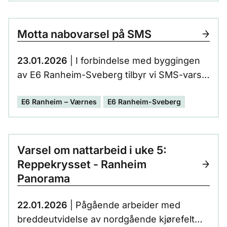
Motta nabovarsel på SMS
23.01.2026
| I forbindelse med byggingen
av E6 Ranheim-Sveberg tilbyr vi SMS-varsel
om arbeid som kan være til sjenanse, i form
E6 Ranheim – Værnes
E6 Ranheim-Sveberg
av støy, støv eller rystelser.
Varsel om nattarbeid i uke 5:
Reppekrysset - Ranheim
Panorama
22.01.2026
| Pågående arbeider med
breddeutvidelse av nordgående kjørefelt