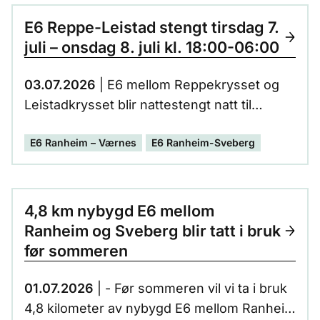
E6 Reppe-Leistad stengt tirsdag 7.
juli – onsdag 8. juli kl. 18:00-06:00
03.07.2026
| E6 mellom Reppekrysset og
Leistadkrysset blir nattestengt natt til
onsdag 8. juli fordi vi forbereder til å legge
E6 Ranheim – Værnes
E6 Ranheim-Sveberg
om trafikken til nytt kjøremøsnter som tar i
bruk nybygd vei og nytt løp av
Væretunnelen.
4,8 km nybygd E6 mellom
Ranheim og Sveberg blir tatt i bruk
før sommeren
01.07.2026
| - Før sommeren vil vi ta i bruk
4,8 kilometer av nybygd E6 mellom Ranheim