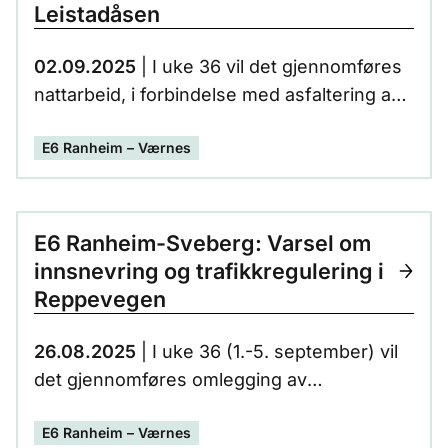
Leistadåsen
02.09.2025
| I uke 36 vil det gjennomføres
nattarbeid, i forbindelse med asfaltering av
interimsveger i Reitankrysset og
E6 Ranheim – Værnes
Leistadåsen.
E6 Ranheim-Sveberg: Varsel om
innsnevring og trafikkregulering i
Reppevegen
26.08.2025
| I uke 36 (1.-5. september) vil
det gjennomføres omlegging av
vannledninger i området Reppevegen 39 til
E6 Ranheim – Værnes
kryss Fykenvegen.