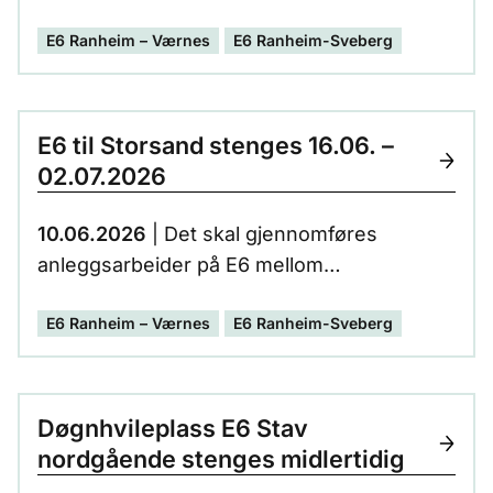
og Sveberg, sier prosjektleder Frode
E6 Ranheim – Værnes
E6 Ranheim-Sveberg
Austgulen i Nye Veier. - På mange måter er
vi nå på et skille i prosjektet, der mer og
mer av den nye veien blir tatt i bruk.
E6 til Storsand stenges 16.06. –
02.07.2026
10.06.2026
| Det skal gjennomføres
anleggsarbeider på E6 mellom
Reitankrysset og FV 950 Storsand. Vegen
E6 Ranheim – Værnes
E6 Ranheim-Sveberg
må derfor stenges i anleggsperioden.
Alternative kjøreruter til Storsand er fra E6
Leistadkrysset til FV 950 og E6
Hommelvikkrysset til FV 950.
Døgnhvileplass E6 Stav
Stengeperioden er 16.06. kl. 20:00 til 02.07.
nordgående stenges midlertidig
kl. 06:00.