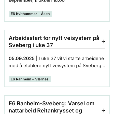
september, klokken 18.00
E6 Kvithammar – Åsen
Arbeidsstart for nytt veisystem på
Sveberg i uke 37
05.09.2025
| I uke 37 vil vi starte arbeidene
med å etablere nytt veisystem på Sveberg.
Det vil være boring og sprengning som
E6 Ranheim – Værnes
foregår de første ukene. Dette vil foregå
utenfor etablert veisystem, og i liten grad
berøre trafikanter og næringsdrivende.
E6 Ranheim-Sveberg: Varsel om
nattarbeid Reitankrysset og