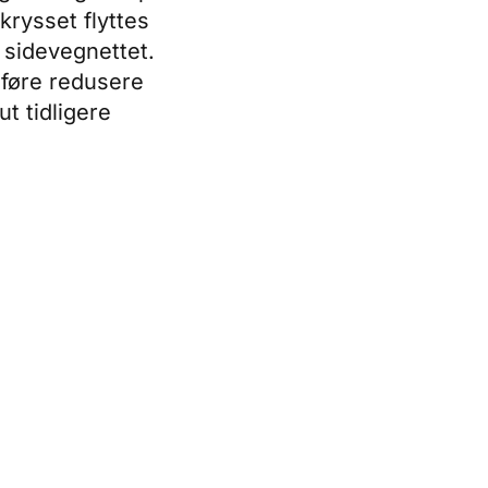
krysset flyttes
sidevegnettet.
dføre redusere
t tidligere