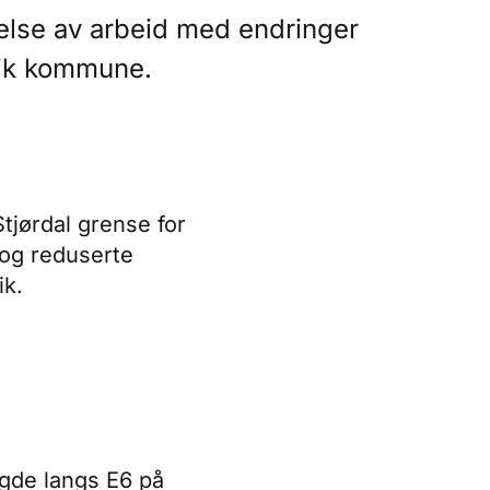
telse av arbeid med endringer
vik kommune.
tjørdal grense for
 og reduserte
ik.
gde langs E6 på