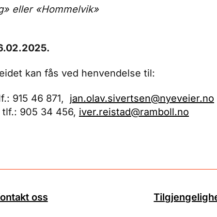
» eller «Hommelvik»
16.02.2025.
det kan fås ved henvendelse til:
lf.: 915 46 871,
jan.olav.sivertsen@nyeveier.no
 tlf.: 905 34 456,
iver.reistad@ramboll.no
ontakt oss
Tilgjengeligh