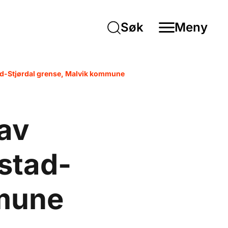
Søk
Meny
tad-Stjørdal grense, Malvik kommune
 av
istad-
mmune