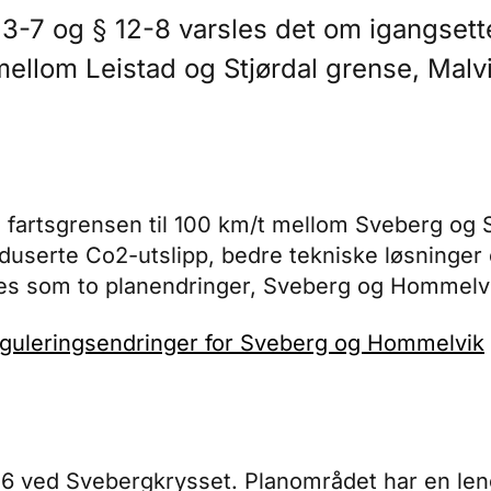
 3-7 og § 12-8 varsles det om igangset
 mellom Leistad og Stjørdal grense, Mal
fartsgrensen til 100 km/t mellom Sveberg og S
duserte Co2-utslipp, bedre tekniske løsninger
es som to planendringer, Sveberg og Hommelv
eguleringsendringer for Sveberg og Hommelvik
E6 ved Svebergkrysset. Planområdet har en len