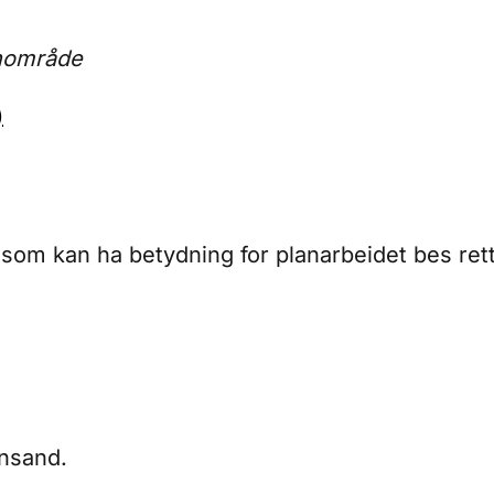
anområde
)
som kan ha betydning for planarbeidet bes rettet
ansand.