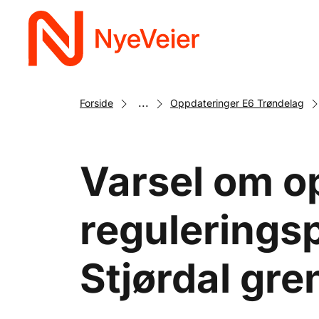
Gå
til
hovedinnhold
...
Forside
Oppdateringer E6 Trøndelag
Varsel om o
reguleringsp
Stjørdal gr