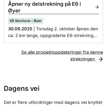
for sesongen.
Åpner ny delstrekning på E6 i
Øyer
E6 Storhove – Øyer
30.09.2025
| Torsdag 2. oktober åpnes den
ca. 2 km lange, oppgraderte E6-strekningen
mellom Ensby og Midtskog i Øyer
kommune.
Se alle prosjektoppdateringer fra denne
strekningen
Dagens vei
Det er flere utfordringer med dagens vei knyttet