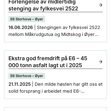
Forlengelse av midlertidig
stenging av fylkesvei 2522
E6 Storhove – Øyer
16.06.2026
| Stengingen av fylkesvei 2522
mellom Måkrudgutua og Midtskog i Øyer
kommune forlenges fra 19. juni til 3. juli.
Veien har vært stengt siden 7. april på grunn
av anleggsarbeid.
Ekstra god fremdrift på E6 – 45
000 tonn asfalt lagt ut i 2025
E6 Storhove – Øyer
21.11.2025
| Den milde høsten har gitt oss et
solid forsprang i arbeidet med E6-
utbyggingen. Fra uke 20 til 47 har vi lagt ut
hele 45 000 tonn asfalt – mer enn forventet