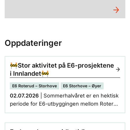
Oppdateringer
🚧Stor aktivitet på E6-prosjektene
i Innlandet🚧
E6 Roterud – Storhove
E6 Storhove – Øyer
02.07.2026
| Sommerhalvåret er en hektisk
periode for E6-utbyggingen mellom Roterud
og Øyer. Vi har hatt god fremdrift, og mye er
synlig langs veien. Her er en status på
arbeidet og noen av milepælene.