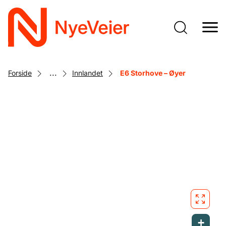
Gå
til
hovedinnhold
...
Forside
Innlandet
E6 Storhove – Øyer
+