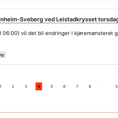
anheim-Sveberg ved Leistadkrysset torsdag 
kl 06:00) vil det bli endringer i kjøremønsteret
rg
1
2
3
4
5
6
7
8
...
3