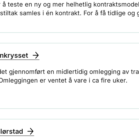
å teste en ny og mer helhetlig kontraktsmodell f
iltak samles i én kontrakt. For å få tidlige og 
rdag på Voss 9. juni.
enkrysset
ir det gjennomført en midlertidig omlegging av t
mleggingen er ventet å vare i ca fire uker.
lørstad