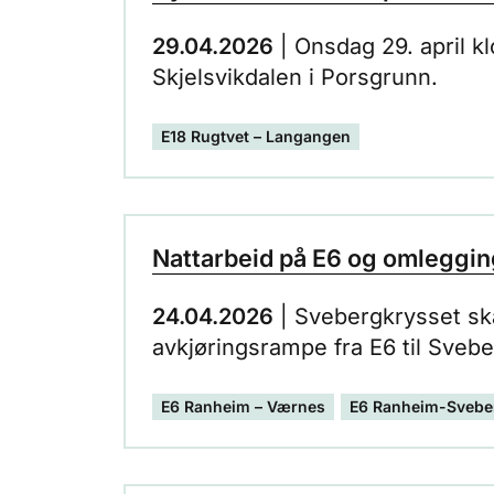
29.04.2026
| Onsdag 29. april k
Skjelsvikdalen i Porsgrunn.
E18 Rugtvet – Langangen
Nattarbeid på E6 og omlegging
24.04.2026
| Svebergkrysset ska
avkjøringsrampe fra E6 til Svebe
for gang- og sykkelveg.
E6 Ranheim – Værnes
E6 Ranheim-Svebe