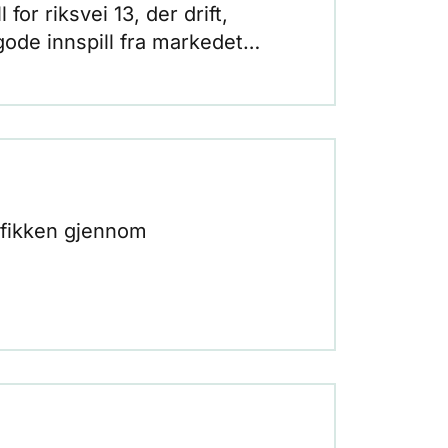
or riksvei 13, der drift,
gode innspill fra markedet
rafikken gjennom