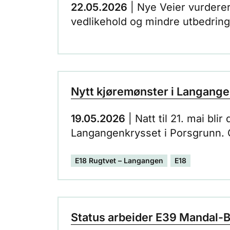
22.05.2026
| Nye Veier vurderer 
vedlikehold og mindre utbedringst
inviterer selskapet til leverandø
Nytt kjøremønster i Langang
19.05.2026
| Natt til 21. mai bl
Langangenkrysset i Porsgrunn. O
E18 Rugtvet – Langangen
E18
Status arbeider E39 Mandal-B