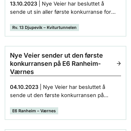
13.10.2023
| Nye Veier har besluttet å
sende ut sin aller første konkurranse for
utbedring av riksvei 13. Arbeidet kan starte
Rv. 13 Djupevik – Kviturtunnelen
høsten neste år.
Nye Veier sender ut den første
konkurransen på E6 Ranheim-
Værnes
04.10.2023
| Nye Veier har besluttet å
sende ut den første konkurransen på
strekningen Ranheim-Værnes i slutten av
E6 Ranheim – Værnes
oktober/ begynnelsen av november. Den
første konkurransen vil omfatte
ferdigstillelse av strekningen Ranheim til og