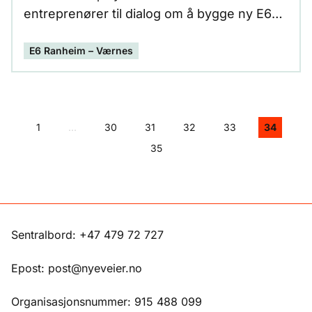
entreprenører til dialog om å bygge ny E6
mellom Ranheim og Værnes. Konkurransen
E6 Ranheim – Værnes
om å bygge denne strekningen vil bli lyst ut
i løpet av høsten 2023. Målet er å åpne
veien i løpet av 2027.
1
...
30
31
32
33
34
35
Sentralbord: +47 479 72 727
Epost: post@nyeveier.no
Organisasjonsnummer: 915 488 099