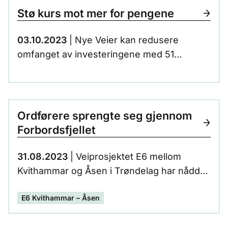
med Svebergkrysset – en strekning på ca
Stø kurs mot mer for pengene
15 km.
03.10.2023
| Nye Veier kan redusere
omfanget av investeringene med 51
milliarder kroner, og samtidig sikre det
meste av nytten for trafikantene. Selskapet
har analysert hva som er de viktigste
utfordringene på våre veier. Disse
Ordførere sprengte seg gjennom
analysene er grunnlaget for å løse de
Forbordsfjellet
viktigste utfordringene med lønnsomme
tiltak først.
31.08.2023
| Veiprosjektet E6 mellom
Kvithammar og Åsen i Trøndelag har nådd
en viktig milepæl. Prosjektets lengste
E6 Kvithammar – Åsen
tunnel, gjennom Forbordsfjellet, har hatt
gjennomslag. Den siste salven ble skutt av
ordførerne Eli Arnstad i Stjørdal kommune