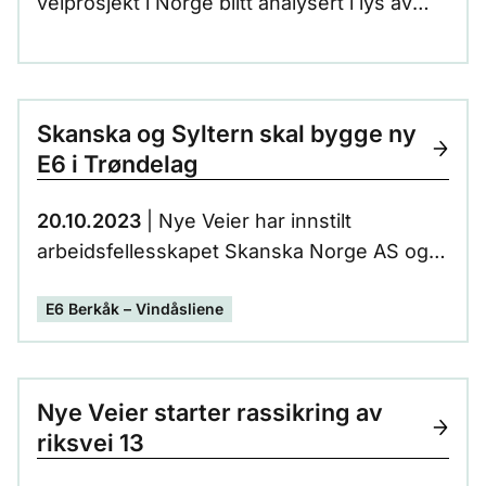
veiprosjekt i Norge blitt analysert i lys av
EUs kriterier for bærekraft. Analysen gir
viktig kunnskap om fremtidens økonomiske
virkelighet i det europeiske markedet.
Skanska og Syltern skal bygge ny
E6 i Trøndelag
20.10.2023
| Nye Veier har innstilt
arbeidsfellesskapet Skanska Norge AS og
Johs. J. Syltern AS sammen med rådgiver
E6 Berkåk – Vindåsliene
Rambøll, for prosjektering og bygging av ny
E6 mellom Berkåk og Vindåsliene i sørlige
del av Trøndelag.
Nye Veier starter rassikring av
riksvei 13