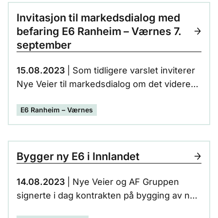
og Anita Sand i Levanger kommune.
Invitasjon til markedsdialog med
befaring E6 Ranheim – Værnes 7.
september
15.08.2023
| Som tidligere varslet inviterer
Nye Veier til markedsdialog om det videre
arbeidet for utbygging av ny E6 Ranheim–
E6 Ranheim – Værnes
Værnes. Konferansen 7. september retter
seg særskilt mot aktuelle tilbydere for en ny
konkurranse for utbygging av denne
strekningen.
Bygger ny E6 i Innlandet
14.08.2023
| Nye Veier og AF Gruppen
signerte i dag kontrakten på bygging av ny
E6 fra Lillehammer til Øyer. Nå starter den