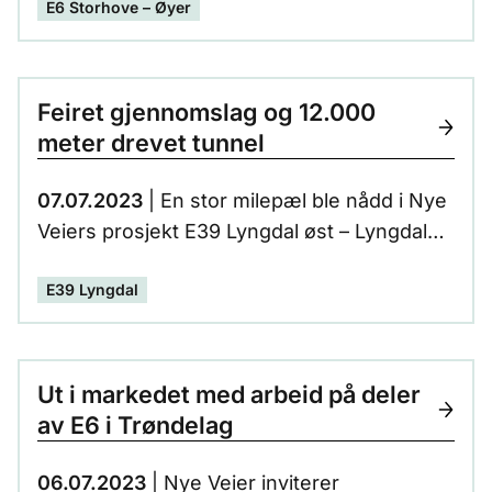
E6 Storhove – Øyer
helhetlige byggingen av den viktigste veien
mellom nord og sør i Sør-Norge.
Trafikksikkerheten blir bedre, det blir lettere
å komme frem, avstandene i regionen blir
Feiret gjennomslag og 12.000
mindre og effektiv transport er effektene av
meter drevet tunnel
ny E6.
07.07.2023
| En stor milepæl ble nådd i Nye
Veiers prosjekt E39 Lyngdal øst – Lyngdal
vest, da gjennomslagssalven på den 3400
E39 Lyngdal
meter lange Rossåstunnelen ble skutt.
Ut i markedet med arbeid på deler
av E6 i Trøndelag
06.07.2023
| Nye Veier inviterer